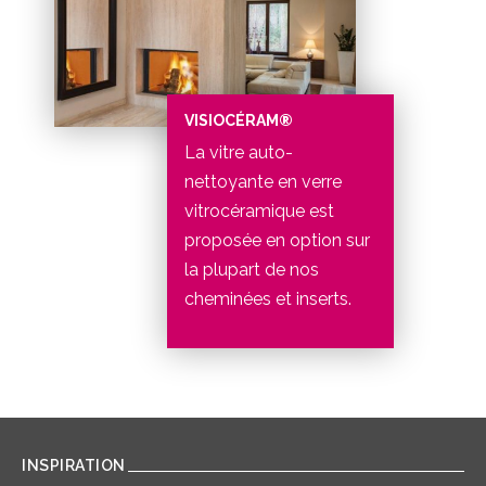
VISIOCÉRAM®
La vitre auto-
nettoyante en verre
vitrocéramique est
proposée en option sur
la plupart de nos
cheminées et inserts.
INSPIRATION