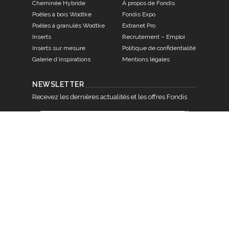
Cheminée Hybride
À propos de Fondis
Poêles à bois Wodtke
Fondis Expo
Poêles à granulés Wodtke
Extranet Pro
Inserts
Recrutement – Emploi
Inserts sur mesure
Politique de confidentialité
Galerie d’inspirations
Mentions légales
NEWSLETTER
Recevez les dernières actualités et les offres Fondis
RESTONS CONNECTÉS !
Retrouvez-nous sur les réseaux sociaux