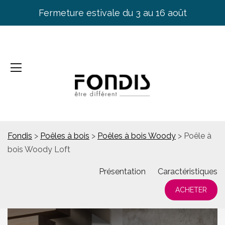
Fermeture estivale du 3 au 16 août
Fondis
>
Poêles à bois
>
Poêles à bois Woody
>
Poêle à
bois Woody Loft
Présentation
Caractéristiques
ACHETER