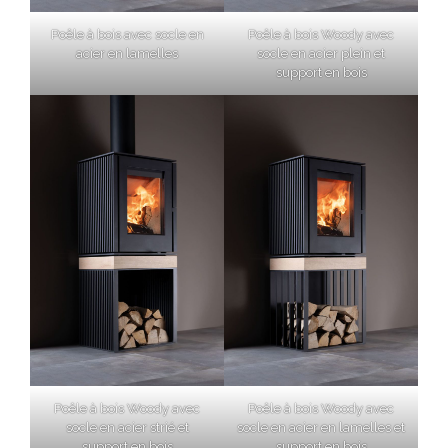
Poêle à bois avec socle en
Poêle à bois Woody avec
acier en lamelles
socle en acier plein et
support en bois
Poêle à bois Woody avec
Poêle à bois Woody avec
socle en acier strié et
socle en acier en lamelles et
support en bois
support en bois